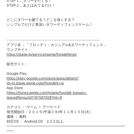
STEP１... タワーをたてる！
STEP２... あとはみてるだけ！
どこにタワーを建てる？どこを強くする？
シンプルでだけど奥深いタワーディフェンスゲーム！
----------------------------------------------------
アプリ名 ：「フロッディ - カジュアル&タワーディフェンス」
ウェブサイト：
https://stage.jp/service/game/frogdefense
販売サイト：
Google Play
https://play.google.com/store/apps/details?
id=jp.stage.game.colorfrogs&hl=ja
App Store
https://itunes.apple.com/jp/app/furoddi-kajuaru-
tawadifensu/id1161597928?mt=8
カテゴリ ： ゲーム ＞ アーケード
発売開始日：２０１６(平成２８)年１１月１５日(火)
価格 ： 無料
対応OS ： Android OS 2.3.3 以上
━━━━━━━━━━━━━━━━━━━━━━━━━━━━━━━━━
━━