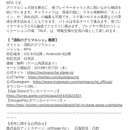
RPG です。
グリマルシェ大陸を舞台に、他プレイヤーキャラと共に戦いながら物語を
紡いでいきます。キャラメイクは、容姿の他に、スキル発動時の「カット
イン」や「決め台詞」の編集も可能です。ステ振りやスキル装着などの育
成を突き詰めることもできます。バトルは完全オートで進みます。他プレ
イヤーキャラと4人編成でクエストに挑みます。プレイヤー同士のコミュ
ニケーションの場「TALK」は、情報交換や交流の場として楽しめます。
【『流転のグリマルシェ』概要】
タイトル：流転のグリマルシェ
ジャンル：RPG
対応端末：iOS 9.0以降／Android4.4以降
対応言語：日本語
価格：無料（ゲーム内課金あり）
サービス開始日：2019年1月17日（木）
公式サイト：
https://gurimaruche.stage.jp/
公式Twitter：
https://twitter.com/gurimaruche
公式Instagram：
https://www.instagram.com/gurimaruche_official/
ダウンロードURL：
【App Storeダウンロードページ】
https://itunes.apple.com/jp/app/id1445823501
【GooglePlayダウンロードページ】>
https://play.google.com/store/apps/details?id=jp.stage.game.cutinbattle
￣￣￣￣￣￣￣￣￣￣￣￣￣￣￣￣￣￣￣￣￣￣￣￣￣￣￣￣￣￣￣￣￣
￣￣￣
【本件に関するお問合せ】
株式会社アットステージ（atStage Inc.） 広報担当：川村