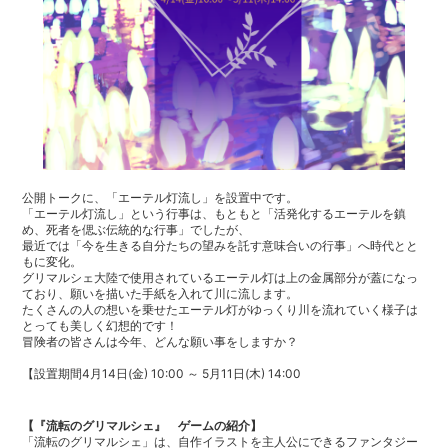
公開トークに、「エーテル灯流し」を設置中です。
「エーテル灯流し」という行事は、もともと「活発化するエーテルを鎮
め、死者を偲ぶ伝統的な行事」でしたが、
最近では「今を生きる自分たちの望みを託す意味合いの行事」へ時代とと
もに変化。
グリマルシェ大陸で使用されているエーテル灯は上の金属部分が蓋になっ
ており、願いを描いた手紙を入れて川に流します。
たくさんの人の想いを乗せたエーテル灯がゆっくり川を流れていく様子は
とっても美しく幻想的です！
冒険者の皆さんは今年、どんな願い事をしますか？
【設置期間4月14日(金) 10:00 ～ 5月11日(木) 14:00
【『流転のグリマルシェ』 ゲームの紹介】
「流転のグリマルシェ」は、自作イラストを主人公にできるファンタジー